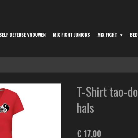
SELF DEFENSE VROUWEN
MIX FIGHT JUNIORS
MIX FIGHT
BED
T-Shirt tao-d
hals
€ 17,00